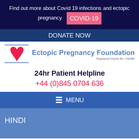
Find out more about Covid 19 infections and ectopic
COVID-19
pregnancy
DONATE NOW
Ec
P
F
24hr Patient Helpline
+44 (0)845 0704 636
Toggle Navigation
MENU
HINDI