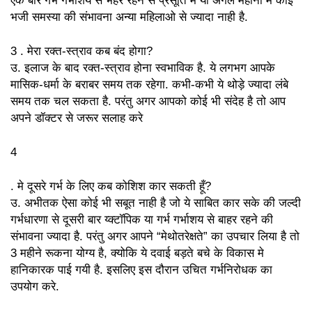
एक बार गर्भ गर्भाशय से भहर रहने से प्रसूति मे या अगले महीनो मे काई
भजी समस्या की संभावना अन्या महिलाओ से ज्यादा नाही है.
Italian
Japanese
3 . मेरा रक्त-स्त्राव कब बंद होगा?
Kurdish
उ. इलाज के बाद रक्त-स्त्राव होना स्वभाविक है. ये लगभग आपके
Kiswahili
मासिक-धर्मा के बराबर समय तक रहेगा. कभी-कभी ये थोड़े ज्यादा लंबे
समय तक चल सकता है. परंतु अगर आपको कोई भी संदेह है तो आप
Macedonian
Maswali
अपने डॉक्टर से जरूर सलाह करे
Nigerian
4
Persian
. मे दूसरे गर्भ के लिए कब कोशिश कार सकती हूँ?
Polish
Portuguese
उ. अभीतक ऐसा कोई भी सबूत नाही है जो ये साबित कार सके की जल्दी
गर्भधारणा से दूसरी बार य्क्टॉपिक या गर्भ गर्भाशय से बाहर रहने की
Romanian
Russian
संभावना ज्यादा है. परंतु अगर आपने “मेथोतरेक्षते” का उपचार लिया है तो
3 महीने रूकना योग्य है, क्योकि ये दवाई बड़ते बचे के विकास मे
Slovak
Swedish
हानिकारक पाई गयी है. इसलिए इस दौरान उचित गर्भनिरोधक का
Tamil
Thai
उपयोग करे.