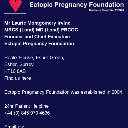
Ec
P
F
Mr Laurie Montgomery Irvine
MRCS (Lond) MD (Lond) FRCOG
Founder and Chief Executive
Ectopic Pregnancy Foundation
Healix House, Esher Green,
Esher, Surrey,
KT10 8AB
Find us here
Ectopic Pregnancy Foundation was established in 2004
24hr Patient Helpline
+44 (0) 845 070 4636
Email us: