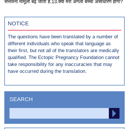
संभावना मामूली बढ़ जाती है.13.क्या मेरा अगला बच्चा असाधारण होगा?
NOTICE
The questions have been translated by a number of
different individuals who speak that language as
their first, but not all of the translators are medically
qualified. The Ectopic Pregnancy Foundation cannot
take responsibility for any inaccuracies that may
have occurred during the translation.
SEARCH
Search
SEA
for: