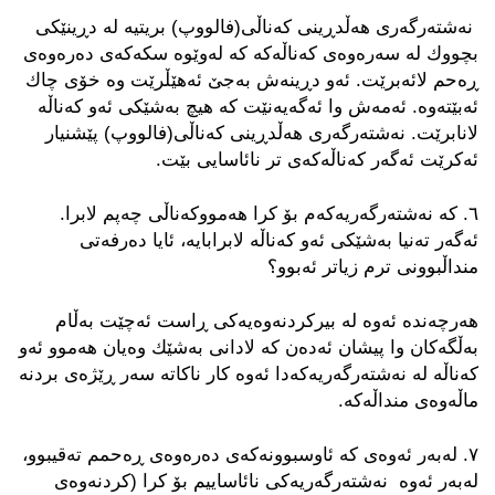
‌ نه‌شته‌رگه‌ری هه‌ڵدڕینی كه‌ناڵی(فالووپ) بریتیه‌ له‌ دڕینێكی
بچووك له‌ سه‌ره‌وه‌ی كه‌ناڵه‌كه‌ كه‌ له‌وێوه‌ سكه‌كه‌ی ده‌ره‌وه‌ی
ڕه‌حم لائه‌برێت. ئه‌و دڕینه‌ش به‌جێ ئه‌هێڵرێت وه‌ ‌خۆی چاك
ئه‌بێته‌وه‌. ئه‌مه‌ش وا ئه‌گه‌یه‌نێت كه‌ هیچ به‌شێكی ئه‌و كه‌ناڵه
لانابرێت. نه‌شته‌رگه‌ری هه‌ڵدڕینی كه‌ناڵی(فالووپ) پێشنیار
ئه‌كرێت ئه‌گه‌ر كه‌ناڵه‌كه‌ی تر نائاسایی بێت.
٦. كه‌‌ نه‌شته‌رگه‌ریه‌كه‌م بۆ كرا هه‌مووكه‌ناڵی چه‌پم لابرا.
ئه‌گه‌ر ته‌نیا به‌شێكی ئه‌و كه‌ناڵه‌ لابرابایه‌، ئایا ده‌رفه‌تی
منداڵبوونی ترم زیاتر ئه‌بوو؟
هه‌رچه‌نده‌ ئه‌وه‌ له بیركردنه‌وه‌یه‌كی‌ ڕاست ئه‌چێت به‌ڵام
به‌ڵگه‌كان وا پیشان ئه‌ده‌ن كه‌ لادانی به‌شێك وه‌یان هه‌موو ئه‌و
كه‌ناڵه‌ له‌ نه‌شته‌رگه‌ر‌یه‌كه‌دا ئه‌وه‌ كار ناكاته‌ سه‌ر ڕێژه‌ی بردنه‌
ماڵه‌وه‌ی منداڵه‌كه‌.
٧. له‌به‌ر ئه‌وه‌ی كه‌ ئاوسبوونه‌كه‌ی ده‌ره‌وه‌ی ڕه‌حمم ته‌قیبوو،
له‌به‌ر ئه‌وه ‌ نه‌شته‌رگه‌ریه‌كی نائاساییم بۆ كرا (كردنه‌وه‌ی