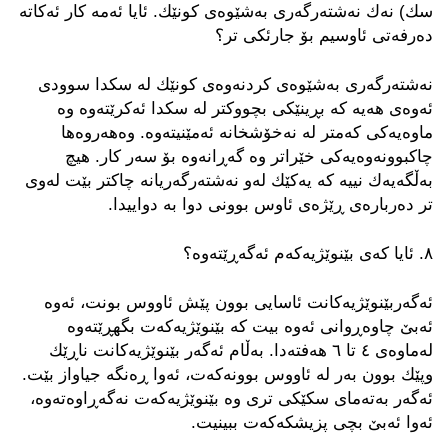
سك) نه‌ك نه‌شته‌رگه‌ری به‌شێوه‌ی كونێك.‌ ئایا ئه‌مه‌ كار ئه‌كاته‌
ده‌رفه‌تی ئاوسیم بۆ جارئكی تر؟
نه‌شته‌رگه‌ر‌ی به‌شێوه‌ی كردنه‌وه‌ی كونێك له‌ سكدا سوودی
ئه‌وه‌ی هه‌یه‌ كه‌ بڕینێكی بچووكتر له‌ سكدا ئه‌كرێته‌وه‌ وه‌
ماوه‌یه‌كی كه‌متر له‌ نه‌خۆشخانه‌ ئه‌مێنیته‌وه‌. وه‌هه‌روه‌ها
چاكبوونه‌وه‌یه‌كی خێراتر وه‌ گه‌ڕانه‌وه‌ بۆ سه‌ر كار. هیچ
به‌ڵگه‌یه‌ك نییه‌ كه‌ یه‌كێك له‌و نه‌شته‌رگه‌ر‌یانه‌ چاكتر بێت له‌وی
تر ده‌رباره‌ی ڕێژه‌ی ئاوس بوونی دوا به‌ دواییدا.
٨. ئایا كه‌ی بێنوێژیه‌كه‌م ئه‌گه‌ڕێته‌وه‌؟
ئه‌گه‌ربێنوێژیه‌كانت ئاسایی بوون پێش ئاووس بونت، ئه‌وه‌
ئه‌بێ چاوه‌ڕوانی ئه‌وه‌ بیت كه ‌بێنوێژیه‌كه‌ت بگهڕێته‌وه‌
له‌ماوه‌ی ٤ تا ٦ هه‌فته‌دا. به‌ڵام ئه‌گه‌ر ‌بێنوێژیه‌كانت ناڕێك
وپێك بوون به‌ر له‌ ئاووس بوونه‌كه‌ت، ئه‌وا ڕه‌نگه‌ جیاواز بێت.
ئه‌گه‌ر به‌ته‌مای سكێكی تری وه‌ بێنوێژیه‌كه‌ت نه‌گه‌ڕاوه‌ته‌وه،
ئه‌وا ئه‌بێ بچی پزیشكه‌كه‌ت ببینیت‌.