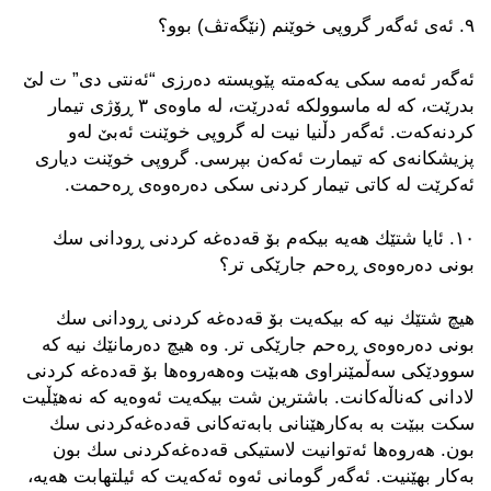
٩. ئه‌ی ئه‌گه‌ر گروپی خوێنم (نێگه‌تڤ) بوو؟
ئه‌گه‌ر ئه‌مه‌ سكی یه‌كه‌مته‌ پێویسته‌ ده‌رزی “ئه‌نتی دی” ت لێ
بدرێت، كه‌ له‌ ماسوولكه‌ ئه‌درێت، له‌ ماوه‌ی ٣ ڕۆژی تیمار
كردنه‌كه‌ت. ئه‌گه‌ر دڵنیا نیت له‌ گروپی خوێنت ئه‌بێ له‌و
پزیشكانه‌ی كه‌ تیمارت ئه‌كه‌ن بپرسی. گروپی خوێنت دیاری
ئه‌كرێت له‌ كاتی تیمار كردنی سكی ده‌ره‌وه‌ی ڕه‌حمت.
١٠. ئایا شتێك هه‌یه‌ بیكه‌م بۆ قه‌ده‌غه‌ كردنی ڕودانی سك
بونی ده‌ره‌وه‌ی ڕه‌حم جارێكی تر؟
هیچ شتێك نیه‌ كه‌ بیكه‌یت بۆ قه‌ده‌غه‌ كردنی ڕودانی سك
بونی ده‌ره‌وه‌ی ڕه‌حم جارێكی تر. وه‌ هیچ ده‌رمانێك نیه‌ كه‌
سوودێكی سه‌ڵمێنراوی هه‌بێت وه‌هه‌روه‌ها بۆ قه‌ده‌غه‌ كردنی
لادانی كه‌ناڵه‌كانت. باشترین شت بیكه‌یت ئه‌وه‌یه‌ كه‌ نه‌هێڵیت
سكت ببێت به‌ به‌كارهێنانی بابه‌ته‌كانی قه‌ده‌غه‌كردنی سك
بون. هه‌روه‌ها ئه‌توانیت لاستیكی قه‌ده‌غه‌كردنی سك بون
به‌كار بهێنیت. ئه‌گه‌ر گومانی ئه‌وه‌ ئه‌كه‌یت كه‌ ئیلتهابت هه‌یه‌،