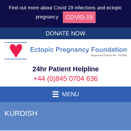
Find out more about Covid 19 infections and ectopic
COVID-19
pregnancy
DONATE NOW
Ec
P
F
24hr Patient Helpline
+44 (0)845 0704 636
Toggle Navigation
MENU
KURDISH