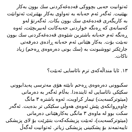
ئه‌توانیت حه‌بی بچووكی قه‌ده‌غه‌كردنی سك بوون به‌كار
بهێنیت. ئه‌گه‌ر ئه‌م حه‌بانه‌ به‌ ته‌واوی به‌كار بهێنرێت ئه‌توانێت
به‌ كاریگه‌ری قه‌ده‌غه‌ی سك بوون بكات. ئه‌گه‌رتۆ له‌و
كه‌سانه‌ی كه‌ ڕه‌نگه‌ خواردنی حه‌به‌كانت له‌بیربچێت، ئه‌وه‌
ڕه‌نگه‌ ئه‌م حه‌بانه‌ باشترین شێوه‌ی قه‌ده‌غه‌كردنی سك بوون
نه‌بێت بۆت. به‌كار هێنانی ئه‌م حه‌بانه‌ ڕاده‌ی ده‌رفه‌تی
جارێكتر تووشبونت به‌ (سك بونی ده‌ره‌وه‌ی ڕه‌حم) زیاد
ناكات.
١٣. ئایا منداڵه‌كه‌ی ترم نائاسایی ئه‌بێت؟
سكبوونی ده‌ره‌وه‌ی ڕه‌حم نابێته‌ هۆی مه‌ترسی په‌یدابوونی
سكێكی نائاسایی له‌ ئاینده‌دا. به‌ڵام ئه‌گه‌ر به‌ ده‌رمانی
(میثوتركسه‌یت) تیمار كراویت، ئه‌وه‌ باشتره‌ ٣ مانگ
چاوه‌ڕوانكه‌ی پێش ئه‌وه‌ی هه‌وڵی سكێكی تر بده‌یت. ئه‌گه‌ر
سكت بوو له‌ ماوه‌ی ٣ مانگی به‌كارهێنانی ده‌رمانی
(میثوتركسه‌یت)، ئه‌بێت پزیشكه‌كه‌ت بتنێرێت بۆ لای پزیشكی
تایبه‌تمه‌ند بۆ پشكنینی پزیشكی زیاتر. ئه‌توانیت له‌گه‌ڵ