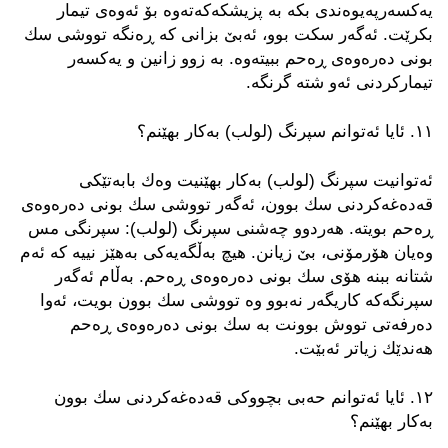
یه‌كسه‌رپه‌یوه‌ندی بكه‌ به‌ پزیشكه‌كه‌ته‌وه‌ بۆ ئه‌وه‌ی تیمار
بكرێت. ئه‌گه‌ر سكت بوو، ئه‌بێ بزانی كه‌ ڕه‌نگه تووشی سك
بونی ده‌ره‌وه‌ی ڕه‌حم ببیته‌وه‌. به‌ زوو زانین و یه‌كسه‌ر
تیماركردنی ئه‌و شته‌ گرنگه‌.
١١. ئایا ئه‌توانم سپرنگ (لولب) به‌كار بهێنم؟
ئه‌توانیت سپرنگ (لولب) به‌كار بهێنیت وه‌ك بابه‌تێكی
قه‌ده‌غه‌كردنی سك بوون، ئه‌گه‌ر تووشی سك بونی ده‌ره‌وه‌ی
ڕه‌حم بویته‌. هه‌ردوو چه‌شنی سپرنگ (لولب): سپرنگی مس
وه‌یان هۆرمۆنی، بێ زیانن. هیچ به‌ڵگه‌یه‌كی به‌هێز نییه‌ كه‌ ئه‌م
شتانه‌ ببنه‌ هۆی سك بونی ده‌ره‌وه‌ی ڕه‌حم. به‌ڵام ئه‌گه‌ر
سپرنگه‌كه‌ كاریگه‌ر نه‌بوو وه‌ تووشی سك بوون بویت، ئه‌وا
ده‌رفه‌تی تووش بوونت به‌ سك بونی ده‌ره‌وه‌ی ڕه‌حم
هه‌ندێك زیاتر ئه‌بێت.
١٢. ئایا ئه‌توانم حه‌بی بچووكی قه‌ده‌غه‌كردنی سك بوون
به‌كار بهێنم؟