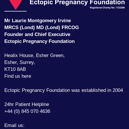
P
F
Mr Laurie Montgomery Irvine
MRCS (Lond) MD (Lond) FRCOG
Founder and Chief Executive
Ectopic Pregnancy Foundation
Healix House, Esher Green,
Esher, Surrey,
KT10 8AB
Find us here
Ectopic Pregnancy Foundation was established in 2004
24hr Patient Helpline
+44 (0) 845 070 4636
Email us: