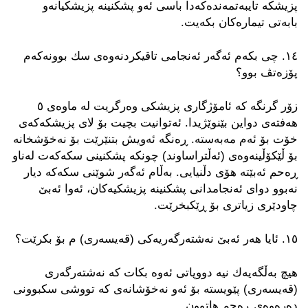
پزیشكه‌ تایبه‌تمه‌نده‌كه‌دا باسی ئه‌و پشكنینه‌ پزیشكیانه‌و
بابه‌تی تیماره‌كان بكه‌یت.
١٤. چی بكه‌م ئه‌گه‌ر ئه‌نجامی تاقیكردنه‌وه‌ی سك بوونه‌كه‌م
پۆزه‌تڤ بوو؟
زۆر گرنگه‌ كه‌ ئامۆژگاری پزیشكی وه‌رگریت له‌ ماوه‌ی ٥
هه‌فته‌ی دواین بێنوێژیدا. ئه‌توانیت بچیت بۆ لای پزیشكه‌كه‌ی
خۆت بۆ ئه‌م مه‌به‌سته‌. ڕه‌نگه‌ ئه‌ویش بتنێرێت بۆ نه‌خۆشخانه‌
بۆ ڵێكۆڵینه‌وه‌ی (ئه‌ڵتراساوند) چونكه‌ پشكنینی سكه‌كه‌ت له‌ناو
ڕه‌حم ئه‌بێته‌ هۆی دڵنیایی. به‌ڵام ئه‌گه‌ر شوێنی سكه‌كه‌ دیار
نه‌بوو دوای ئه‌نجامدانی پشكنینه‌ پزیشكیه‌كان، ئه‌وا ئه‌بێ
چاودێری زیاتری بۆ ڕێكبخرێت.
١٥. ئایا هه‌ر ئه‌بێ نه‌شته‌رگه‌ریه‌كی (قه‌یسه‌ری) م بۆ بكرێت؟
هیچ به‌ڵگه‌یه‌ك نیه‌ دووپاتی ئه‌وه‌ بكات كه‌ نه‌شته‌رگه‌ری
(قه‌یسه‌ری) پێویسته‌ بۆ ئه‌و نه‌خۆشانه‌ی كه‌ تووشی سكبوونی
ده‌ره‌وه‌ی ڕه‌حم هاتوون.