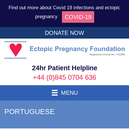
Find out more about Covid 19 infections and ectopic
COVID-19
pregnancy
DONATE NOW
Ec
P
F
24hr Patient Helpline
+44 (0)845 0704 636
Toggle Navigation
MENU
PORTUGUESE