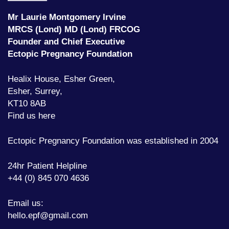
F
Mr Laurie Montgomery Irvine
MRCS (Lond) MD (Lond) FRCOG
Founder and Chief Executive
Ectopic Pregnancy Foundation
Healix House, Esher Green,
Esher, Surrey,
KT10 8AB
Find us here
Ectopic Pregnancy Foundation was established in 2004
24hr Patient Helpline
+44 (0) 845 070 4636
Email us:
hello.epf@gmail.com