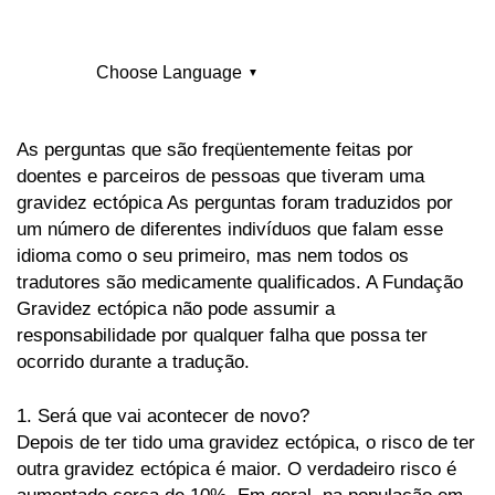
Choose Language
▼
English
Arabic
As perguntas que são freqüentemente feitas por
doentes e parceiros de pessoas que tiveram uma
Bulgarian
Chinese
gravidez ectópica As perguntas foram traduzidos por
um número de diferentes indivíduos que falam esse
Cornish
Czech
idioma como o seu primeiro, mas nem todos os
tradutores são medicamente qualificados. A Fundação
Danish
Dutch
Gravidez ectópica não pode assumir a
responsabilidade por qualquer falha que possa ter
Espanol
Esperanto
ocorrido durante a tradução.
French
German
1. Será que vai acontecer de novo?
Depois de ter tido uma gravidez ectópica, o risco de ter
Greek
Gujarati
outra gravidez ectópica é maior. O verdadeiro risco é
Hebrew
Hindi