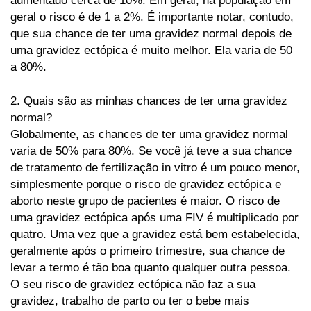
aumentado cerca de 10%. Em geral, na população em
geral o risco é de 1 a 2%. É importante notar, contudo,
Hungarian
Italian
que sua chance de ter uma gravidez normal depois de
uma gravidez ectópica é muito melhor. Ela varia de 50
Japanese
a 80%.
Kiswahili
2. Quais são as minhas chances de ter uma gravidez
Kurdish
Macedonian
normal?
Globalmente, as chances de ter uma gravidez normal
Maswali
Nigerian
varia de 50% para 80%. Se você já teve a sua chance
de tratamento de fertilização in vitro é um pouco menor,
Polish
simplesmente porque o risco de gravidez ectópica e
Persian
aborto neste grupo de pacientes é maior. O risco de
uma gravidez ectópica após uma FIV é multiplicado por
Romanian
Russian
quatro. Uma vez que a gravidez está bem estabelecida,
geralmente após o primeiro trimestre, sua chance de
Slovak
Swedish
levar a termo é tão boa quanto qualquer outra pessoa.
O seu risco de gravidez ectópica não faz a sua
Tamil
Thai
gravidez, trabalho de parto ou ter o bebe mais